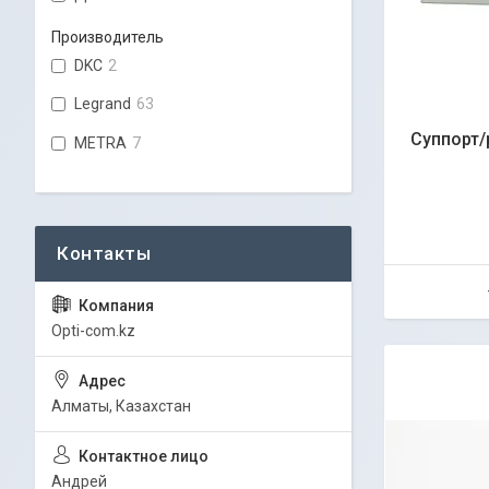
Производитель
DKC
2
Legrand
63
Суппорт/
METRA
7
Opti-com.kz
Алматы, Казахстан
Андрей