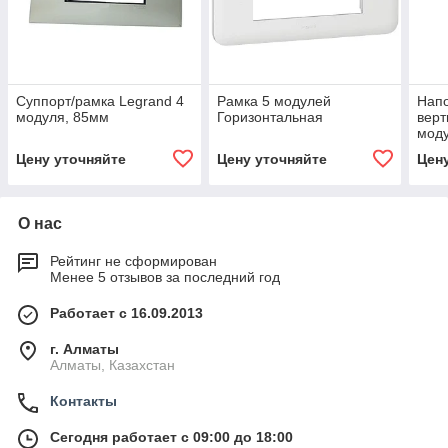
Суппорт/рамка Legrand 4
Рамка 5 модулей
Напо
модуля, 85мм
Горизонтальная
верт
моду
с ан
Цену уточняйте
Цену уточняйте
Цен
покр
О нас
Рейтинг не сформирован
Менее 5 отзывов за последний год
Работает с 16.09.2013
г. Алматы
Алматы, Казахстан
Контакты
Сегодня работает с 09:00 до 18:00