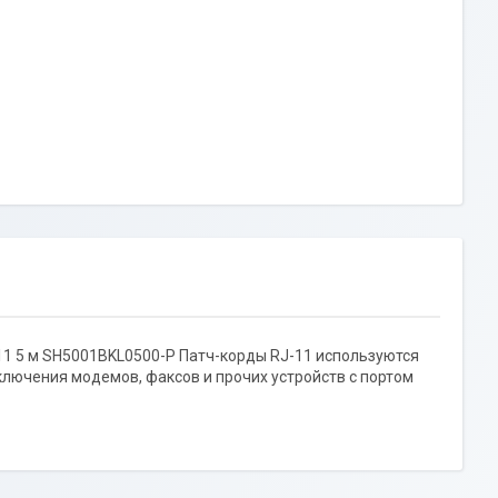
-11 5 м SH5001BKL0500-P Патч-корды RJ-11 используются
ключения модемов, факсов и прочих устройств с портом