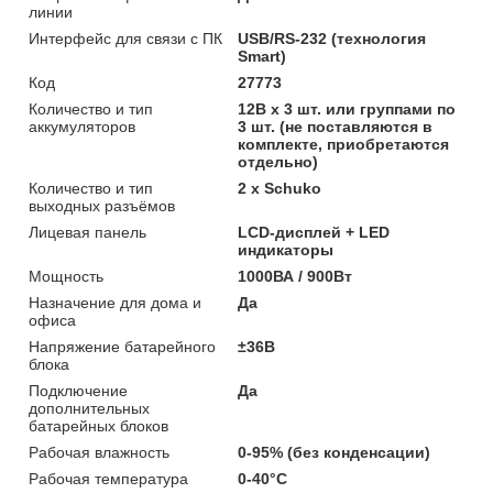
линии
Интерфейс для связи с ПК
USB/RS-232 (технология
Smart)
Код
27773
Количество и тип
12В х 3 шт. или группами по
аккумуляторов
3 шт. (не поставляются в
комплекте, приобретаются
отдельно)
Количество и тип
2 х Schuko
выходных разъёмов
Лицевая панель
LCD-дисплей + LED
индикаторы
Мощность
1000ВА / 900Вт
Назначение для дома и
Да
офиса
Напряжение батарейного
±36В
блока
Подключение
Да
дополнительных
батарейных блоков
Рабочая влажность
0-95% (без конденсации)
Рабочая температура
0-40°С