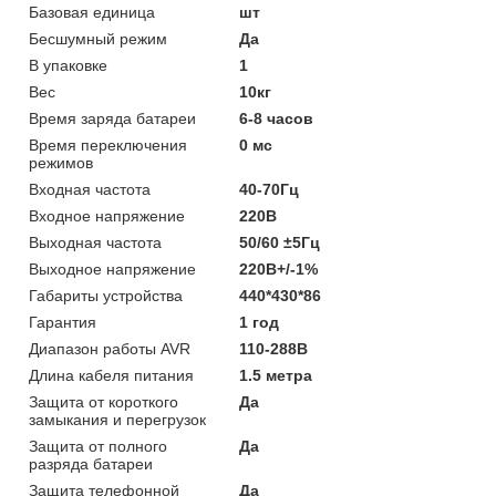
Базовая единица
шт
Бесшумный режим
Да
В упаковке
1
Вес
10кг
Время заряда батареи
6-8 часов
Время переключения
0 мс
режимов
Входная частота
40-70Гц
Входное напряжение
220В
Выходная частота
50/60 ±5Гц
Выходное напряжение
220В+/-1%
Габариты устройства
440*430*86
Гарантия
1 год
Диапазон работы AVR
110-288В
Длина кабеля питания
1.5 метра
Защита от короткого
Да
замыкания и перегрузок
Защита от полного
Да
разряда батареи
Защита телефонной
Да