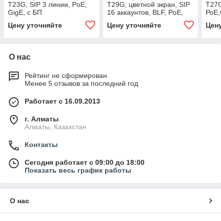
T23G, SIP 3 линии, PoE,
T29G, цветной экран, SIP
T27G
GigE, с БП
16 аккаунтов, BLF, PoE,
РоЕ,
GigE, с БП
Цену уточняйте
Цену уточняйте
Цен
О нас
Рейтинг не сформирован
Менее 5 отзывов за последний год
Работает с 16.09.2013
г. Алматы
Алматы, Казахстан
Контакты
Сегодня работает с 09:00 до 18:00
Показать весь график работы
О нас