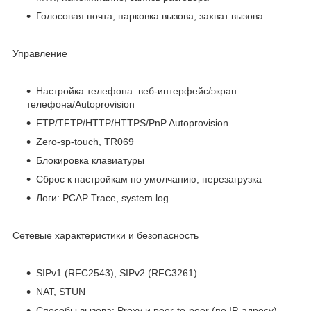
Голосовая почта, парковка вызова, захват вызова
Управление
Настройка телефона: веб-интерфейс/экран
телефона/Autoprovision
FTP/TFTP/HTTP/HTTPS/PnP Autoprovision
Zero-sp-touch, TR069
Блокировка клавиатуры
Сброс к настройкам по умолчанию, перезагрузка
Логи: PCAP Trace, system log
Сетевые характеристики и безопасность
SIPv1 (RFC2543), SIPv2 (RFC3261)
NAT, STUN
Способы вызова: Proxy и peer-to-peer (по IP-адресу)