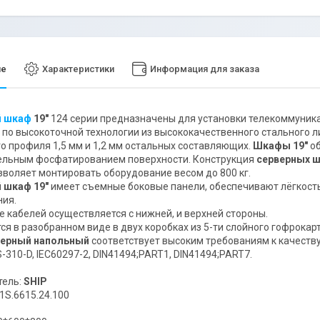
ие
Характеристики
Информация для заказа
й шкаф
19"
124 серии предназначены для установки телекоммуник
 по высокоточной технологии из высококачественного стального л
го профиля 1,5 мм и 1,2 мм остальных составляющих.
Шкафы 19"
об
ельным фосфатированием поверхности. Конструкция
серверных 
зволяет монтировать оборудование весом до 800 кг.
 шкаф 19"
имеет съемные боковые панели, обеспечивают лёгкост
ния.
 кабелей осуществляется с нижней, и верхней стороны.
ся в разобранном виде в двух коробках из 5-ти слойного гофрокар
ерный напольный
соответствует высоким требованиям к качеств
S-310-D, IEC60297-2, DIN41494;PART1, DIN41494;PART7.
тель:
SHIP
1S.6615.24.100