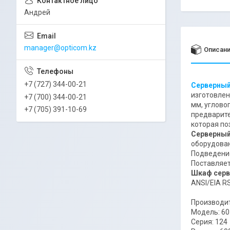
Андрей
manager@opticom.kz
Описан
+7 (727) 344-00-21
Серверны
изготовлен
+7 (700) 344-00-21
мм, углово
+7 (705) 391-10-69
предварит
которая по
Серверный
оборудова
Подведение
Поставляет
Шкаф серв
ANSI/EIA R
Производи
Модель: 60
Серия: 124