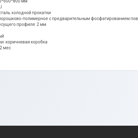
0*600*800 мм
U
сталь холодной прокатки
 порошково-полимерное с предварительным фосфатированием пов
сущего профиля: 2 мм
ый
ки: коричневая коробка
2 мес.