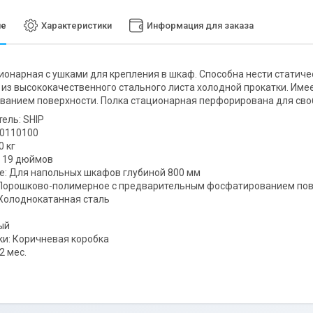
ие
Характеристики
Информация для заказа
ионарная с ушками для крепления в шкаф. Способна нести статичес
 из высококачественного стального листа холодной прокатки. Им
ванием поверхности. Полка стационарная перфорирована для св
ель: SHIP
00110100
0 кг
 19 дюймов
: Для напольных шкафов глубиной 800 мм
 Порошково-полимерное с предварительным фосфатированием по
Холоднокатанная сталь
ый
ки: Коричневая коробка
2 мес.