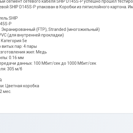
ый сегмент сетевого кабеля SHIP D145S-P успешно прошел тестир
евой SHIP D145S-P упакован в Коробки из пятислойного картона. И
ель:SHIP
145S-P
: Экранированный (FTP), Stranded (многожильный)
PVC (для внутренней прокладки)
 Категория 5е
 витых пар: 4 пары
зготовления жил: Медь
лы: 0.16 мм
ередачи данных: 100 Мбит/сек до 1000 Мбит/сек
ля: 305 м/б
й
ки: Цветная коробка
2 мес.