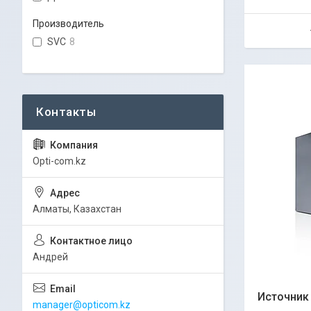
Производитель
SVC
8
Opti-com.kz
Алматы, Казахстан
Андрей
Источник
manager@opticom.kz